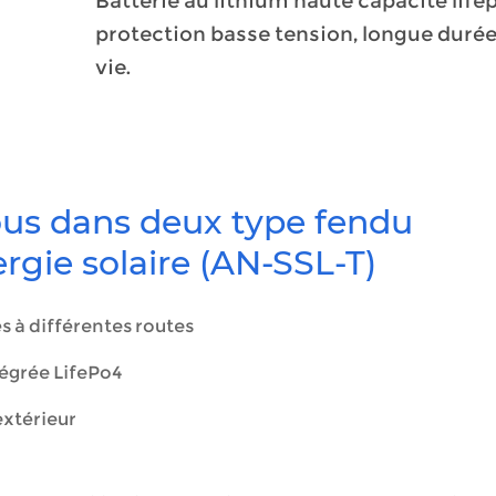
Batterie au lithium haute capacité life
protection basse tension, longue durée
vie.
tous dans deux type fendu
gie solaire (AN-SSL-T)
s à différentes routes
tégrée LifePo4
extérieur