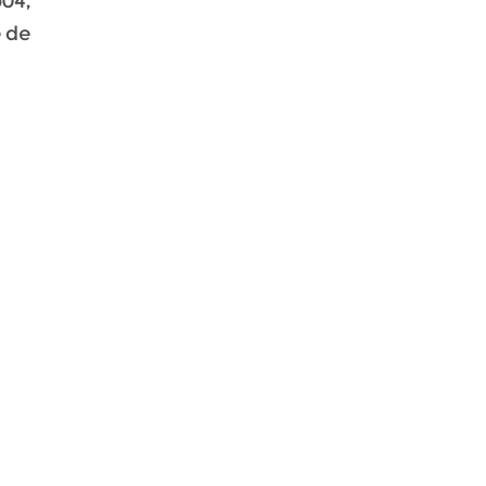
p04,
 de