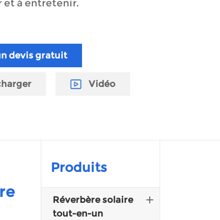
r et à entretenir.
n devis gratuit
charger
Vidéo
Produits
re
Réverbère solaire
tout-en-un