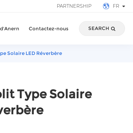
PARTNERSHIP
FR
English
SEARCH
 d'Anern
Contactez-nous
français
Deutsch
ype Solaire LED Réverbère
Español
italiano
русский
lit Type Solaire
português
verbère
العربية
Türkçe