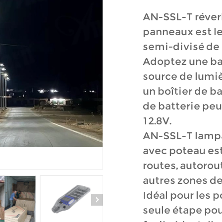
AN-SSL-T réverb
panneaux est le
semi-divisé de 
Adoptez une bat
source de lumi
un boîtier de b
de batterie peu
12.8V.
AN-SSL-T lampa
avec poteau es
routes, autorout
autres zones de
Idéal pour les 
seule étape pou